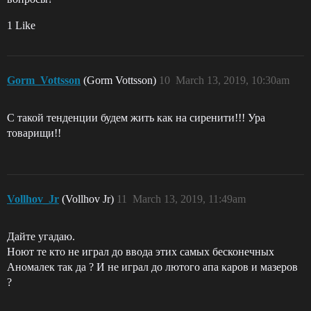
1 Like
Gorm_Vottsson
(Gorm Vottsson)
10
March 13, 2019, 10:30am
С такой тенденции будем жить как на сиренити!!! Ура
товарищи!!
Vollhov_Jr
(Vollhov Jr)
11
March 13, 2019, 11:49am
Дайте угадаю.
Ноют те кто не играл до ввода этих самых бесконечных
Аномалек так да ? И не играл до лютого апа каров и мазеров
?