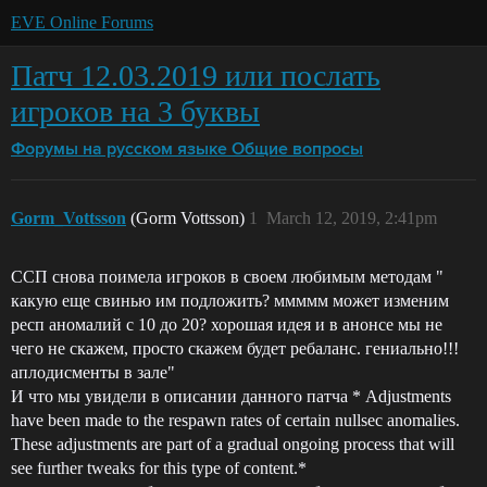
EVE Online Forums
Патч 12.03.2019 или послать
игроков на 3 буквы
Форумы на русском языке
Общие вопросы
Gorm_Vottsson
(Gorm Vottsson)
1
March 12, 2019, 2:41pm
ССП снова поимела игроков в своем любимым методам "
какую еще свинью им подложить? ммммм может изменим
респ аномалий с 10 до 20? хорошая идея и в анонсе мы не
чего не скажем, просто скажем будет ребаланс. гениально!!!
аплодисменты в зале"
И что мы увидели в описании данного патча * Adjustments
have been made to the respawn rates of certain nullsec anomalies.
These adjustments are part of a gradual ongoing process that will
see further tweaks for this type of content.*