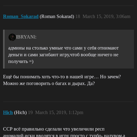
Roman_Sokarad
(Roman Sokarad)
18
March 15, 2019, 3:06am
lBRYANl:
админы на столько умные что сами у себя отнимают
деньги и сами загибают игру,чтоб вообще ничего не
получить =)
Ещё бы понимать хоть что-то в нашей игре… Но зачем?
Можно же поговорить о багах и дырах. Да?
Hich
(Hich)
19
March 15, 2019, 1:12pm
ССР всё правильно сделали что увеличили респ
аномалий,иски вводятся в игру просто с турбо- надувом,а