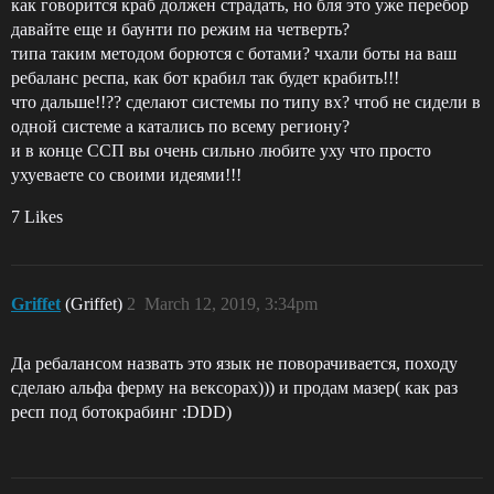
как говорится краб должен страдать, но бля это уже перебор
давайте еще и баунти по режим на четверть?
типа таким методом борются с ботами? чхали боты на ваш
ребаланс респа, как бот крабил так будет крабить!!!
что дальше!!?? сделают системы по типу вх? чтоб не сидели в
одной системе а катались по всему региону?
и в конце ССП вы очень сильно любите уху что просто
ухуеваете со своими идеями!!!
7 Likes
Griffet
(Griffet)
2
March 12, 2019, 3:34pm
Да ребалансом назвать это язык не поворачивается, походу
сделаю альфа ферму на вексорах))) и продам мазер( как раз
респ под ботокрабинг :DDD)