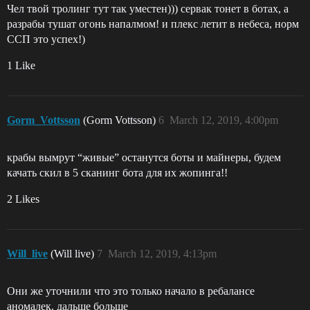
Чел твой тролинг тут так уместен))) сервак тонет в ботах, а
разрабы тушат огонь напалмом! и плекс летит в небеса, норм
ССП это успех!)
1 Like
Gorm_Vottsson
(Gorm Vottsson)
6
March 12, 2019, 4:00pm
крабы вымрут “живые” останутся боты и майнеры, будем
качать скил в 5 сканинг бота для их жопинга!!
2 Likes
Will_live
(Will live)
7
March 12, 2019, 4:13pm
Они же уточнили что это только начало в ребалансе
аномалек. дальше больше