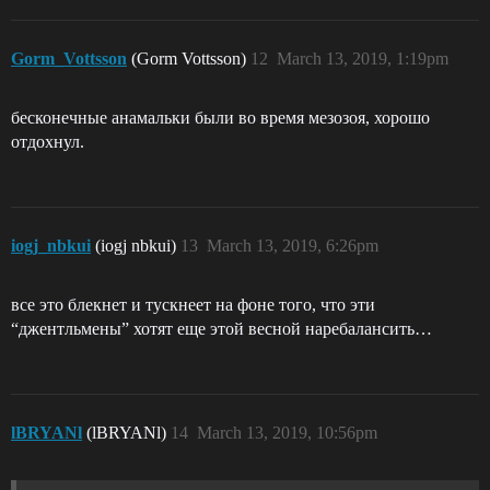
Gorm_Vottsson
(Gorm Vottsson)
12
March 13, 2019, 1:19pm
бесконечные анамальки были во время мезозоя, хорошо
отдохнул.
iogj_nbkui
(iogj nbkui)
13
March 13, 2019, 6:26pm
все это блекнет и тускнеет на фоне того, что эти
“джентльмены” хотят еще этой весной наребалансить…
lBRYANl
(lBRYANl)
14
March 13, 2019, 10:56pm