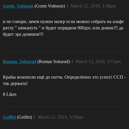
Gorm_Vottsson
(Gorm Vottsson)
3
March 12, 2019, 3:38pm
и не говори, зачем нужен мазер если можно собрать на альфе
ратлу " шикануть " и будит порядком 900дпс или домик!!! да
будит эра домиков!!!
Roman_Sokarad
(Roman Sokarad)
4
March 12, 2019, 3:51pm
Крабы возопили ещё до патча. Определённо это успех! ССП -
так держать!
8 Likes
Griffet
(Griffet)
5
March 12, 2019, 3:59pm