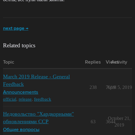
next page →
Related topics
Topic
Replies
Views
Activity
March 2019 Release - General
Feedback
238
7619
April 5, 2019
Announcements
official
,
release
,
feedback
Недовольство "Хардкорными"
October 21,
обновлениями CCP
63
3644
2019
Общие вопросы