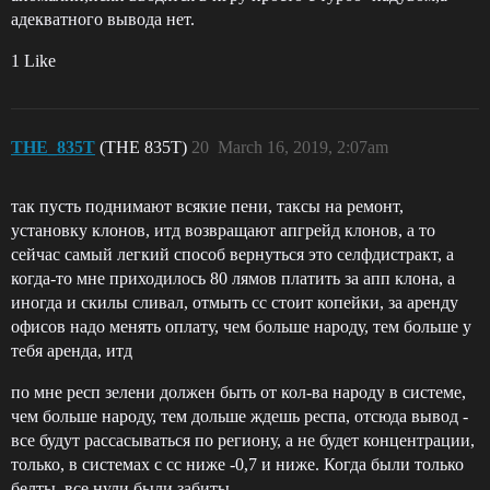
адекватного вывода нет.
1 Like
THE_835T
(THE 835T)
20
March 16, 2019, 2:07am
так пусть поднимают всякие пени, таксы на ремонт,
установку клонов, итд возвращают апгрейд клонов, а то
сейчас самый легкий способ вернуться это селфдистракт, а
когда-то мне приходилось 80 лямов платить за апп клона, а
иногда и скилы сливал, отмыть сс стоит копейки, за аренду
офисов надо менять оплату, чем больше народу, тем больше у
тебя аренда, итд
по мне респ зелени должен быть от кол-ва народу в системе,
чем больше народу, тем дольше ждешь респа, отсюда вывод -
все будут рассасываться по региону, а не будет концентрации,
только, в системах с сс ниже -0,7 и ниже. Когда были только
белты, все нули были забиты.