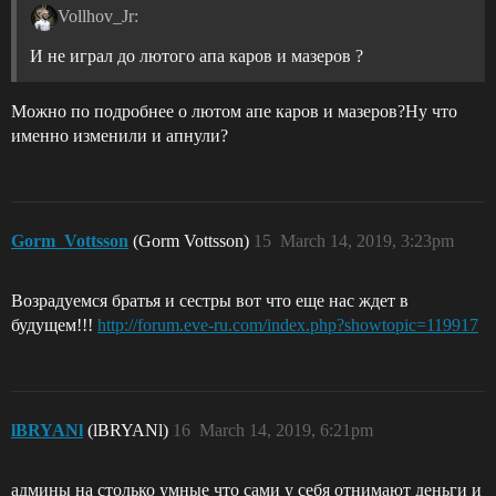
Vollhov_Jr:
И не играл до лютого апа каров и мазеров ?
Можно по подробнее о лютом апе каров и мазеров?Ну что
именно изменили и апнули?
Gorm_Vottsson
(Gorm Vottsson)
15
March 14, 2019, 3:23pm
Возрадуемся братья и сестры вот что еще нас ждет в
будущем!!!
http://forum.eve-ru.com/index.php?showtopic=119917
lBRYANl
(lBRYANl)
16
March 14, 2019, 6:21pm
админы на столько умные что сами у себя отнимают деньги и