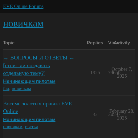
EVE Online Forums
новичкам
Topic
Replies
Views
Activity
→ ВОПРОСЫ И ОТВЕТЫ ←
[стоит ли создавать
October 7,
отдельную тему?]
1925
79650
2025
Начинающим пилотам
faq
,
новичкам
Восемь золотых правил EVE
Online
February 28,
32
24597
2025
Начинающим пилотам
новичкам
,
статья