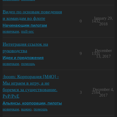
Видео по основам поведения
и командам во флоте
January 29,
0
1432
2018
Начинающим пилотам
новичкам
,
null-sec
Интеграция ссылок на
руководства
December
9
1331
13, 2017
Идеи и предложения
новичкам
,
помощь
:boom: Корпорация [M4O] -
Мы играем в игру, а не
боремся за существование.
December 4,
3
2164
2017
PvP/PvE
Альянсы, корпорации, пилоты
новичкам
,
важно
,
помощь