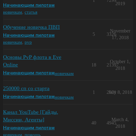
1
7299
2019
Начинающим пилотам
новичкам
,
статья
Обучение новичка ПВП
November
5
3326
Начинающим пилотам
17, 2018
новичкам
,
pvp
Основы PvP флота в Eve
October 1,
Online
18
21397
2018
новичкам
Начинающим пилотам
250000 сп со старта
1
2601
July 8, 2018
новичкам
Начинающим пилотам
Канал YouTube [Гайды,
Миссии, Агенты]
March 4,
40
4945
2018
Начинающим пилотам
новичкам
,
помощь