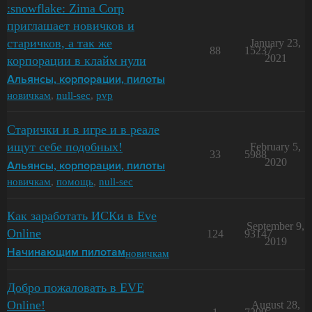
:snowflake: Zima Corp
приглашает новичков и
старичков, а так же
January 23,
88
15237
2021
корпорации в клайм нули
Альянсы, корпорации, пилоты
новичкам
,
null-sec
,
pvp
Старички и в игре и в реале
ищут себе подобных!
February 5,
33
5988
2020
Альянсы, корпорации, пилоты
новичкам
,
помощь
,
null-sec
Как заработать ИСКи в Eve
September 9,
Online
124
93147
2019
новичкам
Начинающим пилотам
Добро пожаловать в EVE
Online!
August 28,