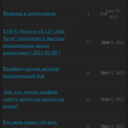
June 15,
Фракция и родословная
2
658
2021
EVE-O Preview v5.1.0 “Able
Actor” (просмотр и быстрое
13
7650
June 8, 2021
переключение между
клиентами) [ 2021-05-08 ]
Вагабонд против актёров
0
603
June 6, 2021
проплаченный бой
Дык это. теперь альфачи
смогут летать на шатлах по
11
1156
June 6, 2021
нулям?
Кто меня может обучить
6
632
June 2, 2021