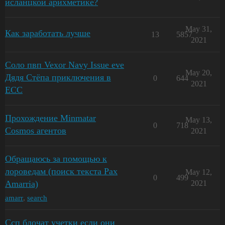
исланцкой арихметике?
May 31,
Как заработать лучше
13
5857
2021
Соло пвп Vexor Navy Issue eve
May 20,
Дядя Стёпа приключения в
0
644
2021
ЕСС
Прохождение Minmatar
May 13,
0
718
Cosmos агентов
2021
Обращаюсь за помощью к
лороведам (поиск текста Pax
May 12,
0
499
Amarria)
2021
amarr
,
search
Ссп блочат учетки если они