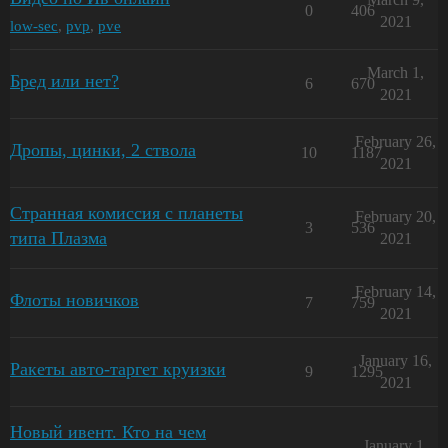
0
406
2021
low-sec
,
pvp
,
pve
March 1,
Бред или нет?
6
670
2021
February 26,
Дропы, цинки, 2 ствола
10
1187
2021
Странная комиссия с планеты
February 20,
3
536
типа Плазма
2021
February 14,
Флоты новичков
7
759
2021
January 16,
Ракеты авто-таргет круизки
9
1295
2021
Новый ивент. Кто на чем
January 1,