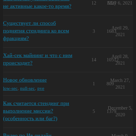
12
1227
May 6, 2021
не активные какое-то время?
Существует ли способ
April 29,
поднятия стендинга ко всем
3
1683
2021
фракциям?
Хай-сек майнинг и что с ним
April 28,
14
10512
происходит?
2021
Новое обновление
March 27,
1
809
2021
low-sec
,
null-sec
,
pve
Как считается стендинг при
December 5,
выполнение миссии?
5
1379
2020
(особенность или баг?)
Видео по Ив онлайн
March 9,