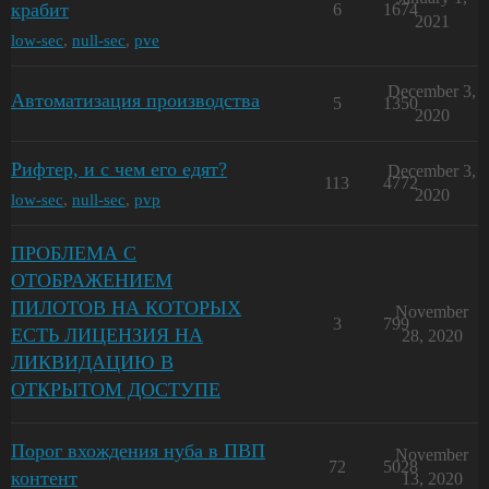
крабит
6
1674
2021
low-sec
,
null-sec
,
pve
December 3,
Автоматизация производства
5
1350
2020
Рифтер, и с чем его едят?
December 3,
113
4772
2020
low-sec
,
null-sec
,
pvp
ПРОБЛЕМА С
ОТОБРАЖЕНИЕМ
ПИЛОТОВ НА КОТОРЫХ
November
3
799
ЕСТЬ ЛИЦЕНЗИЯ НА
28, 2020
ЛИКВИДАЦИЮ В
ОТКРЫТОМ ДОСТУПЕ
Порог вхождения нуба в ПВП
November
72
5028
контент
13, 2020