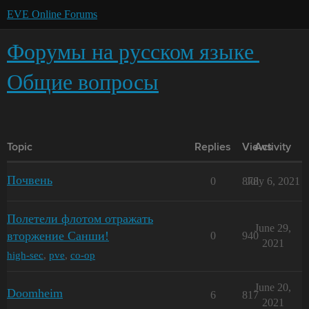
EVE Online Forums
Форумы на русском языке
Общие вопросы
Topic
Replies
Views
Activity
Почвень
0
878
July 6, 2021
Полетели флотом отражать
June 29,
вторжение Санши!
0
940
2021
high-sec
,
pve
,
co-op
June 20,
Doomheim
6
817
2021