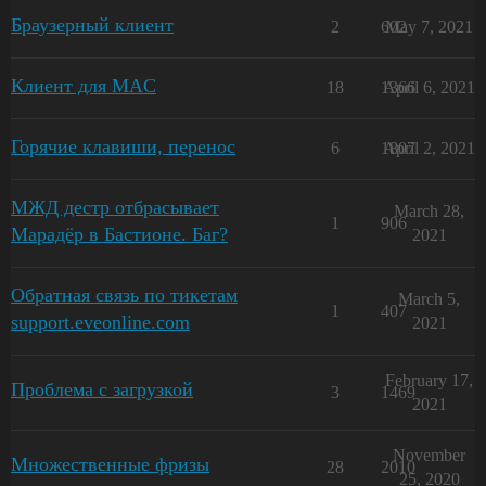
Браузерный клиент
2
602
May 7, 2021
Клиент для MAC
18
1366
April 6, 2021
Горячие клавиши, перенос
6
1807
April 2, 2021
МЖД дестр отбрасывает
March 28,
1
906
Марадёр в Бастионе. Баг?
2021
Обратная связь по тикетам
March 5,
1
407
support.eveonline.com
2021
February 17,
Проблема с загрузкой
3
1469
2021
November
Множественные фризы
28
2010
25, 2020