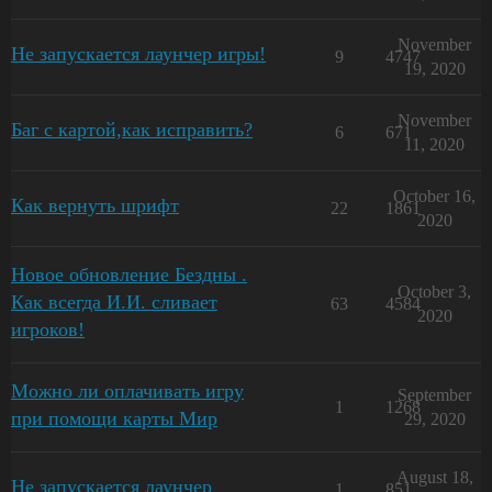
November
Не запускается лаунчер игры!
9
4747
19, 2020
November
Баг с картой,как исправить?
6
671
11, 2020
October 16,
Как вернуть шрифт
22
1861
2020
Новое обновление Бездны .
October 3,
Как всегда И.И. сливает
63
4584
2020
игроков!
Можно ли оплачивать игру
September
1
1268
при помощи карты Мир
29, 2020
August 18,
Не запускается лаунчер
1
851