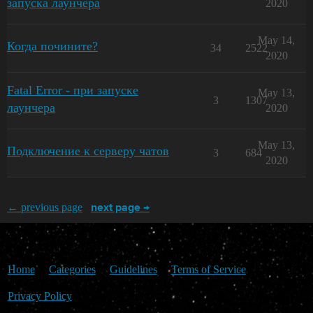
запуска лаунчера
2020
May 14,
Когда почините?
34
2522
2020
Fatal Error - при запуске
May 13,
3
1307
лаунчера
2020
May 13,
Подключение к серверу чатов
3
684
2020
← previous page
next page →
Home
Categories
Guidelines
Terms of Service
Privacy Policy