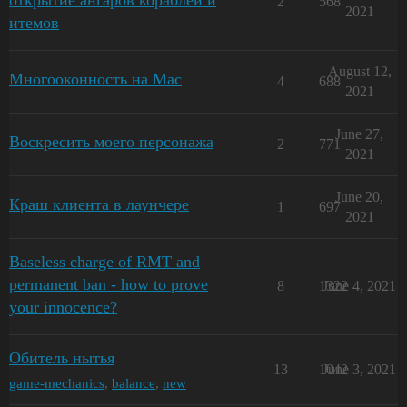
открытие ангаров кораблей и
2
568
2021
итемов
August 12,
Многооконность на Mac
4
688
2021
June 27,
Воскресить моего персонажа
2
771
2021
June 20,
Краш клиента в лаунчере
1
697
2021
Baseless charge of RMT and
permanent ban - how to prove
8
1322
June 4, 2021
your innocence?
Обитель нытья
13
1042
June 3, 2021
game-mechanics
,
balance
,
new