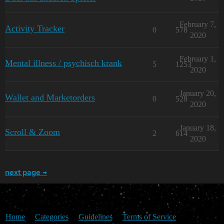
February 7,
Activity Tracker
0
578
2020
February 1,
Mental illness / psychisch krank
5
1253
2020
January 20,
Wallet and Marketorders
0
528
2020
January 18,
Scroll & Zoom
2
614
2020
next page →
Home
Categories
Guidelines
Terms of Service