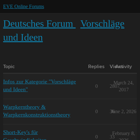
EVE Online Forums
Deutsches Forum
Vorschläge
und Ideen
Topic
Replies
Views
Activity
Infos zur Kategorie "Vorschläge
March 24,
0
2807
und Ideen"
2017
Warpkerntheory &
0
36
June 2, 2026
Warpkernkonstruktionstheory
Short-Key's für
February 8,
0
33