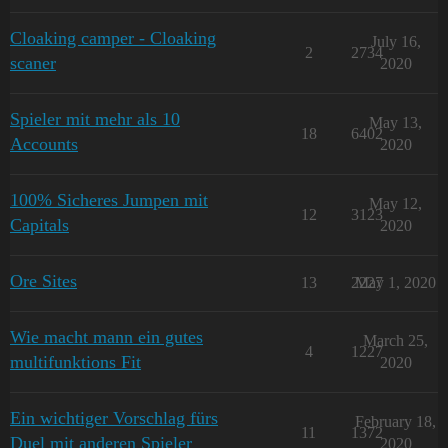
Cloaking camper - Cloaking
July 16,
2
2734
scaner
2020
Spieler mit mehr als 10
May 13,
18
6402
Accounts
2020
100% Sicheres Jumpen mit
May 12,
12
3123
Capitals
2020
Ore Sites
13
2227
May 1, 2020
Wie macht mann ein gutes
March 25,
4
1227
multifunktions Fit
2020
Ein wichtiger Vorschlag fürs
February 18,
11
1372
Duel mit anderen Spieler
2020