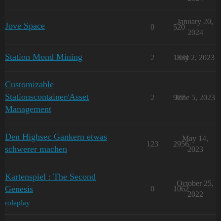
January 20,
Jove Space
0
520
2024
Station Mond Mining
2
1334
July 2, 2023
Customizable
Stationscontainer/Asset
2
927
June 5, 2023
Management
Den Highsec Gankern etwas
May 14,
123
2956
schwerer machen
2023
Kartenspiel : The Second
October 25,
Genesis
0
1062
2022
roleplay