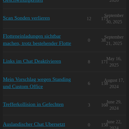
Geschwindigkeiten
2026
September
Scan Sonden verlieren
12
175
30, 2025
Flotteneinladungen sichtbar
September
0
38
machen, trotz bestehender Flotte
21, 2025
May 16,
Links im Chat Deaktivieren
8
171
2025
Mein Vorschlag wegen Standing
August 17,
6
138
und Custom Office
2024
June 29,
Trefferkollision in Gefechten
3
168
2024
June 22,
Auslandischer Chat Ubersetzt
0
158
2024